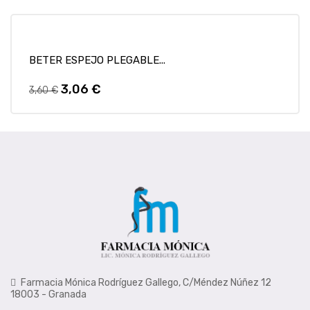
AÑADIR A MI LISTA DE DESEOS
BETER ESPEJO PLEGABLE...
¡En Oferta!
-15%
3,06 €
Precio
Precio
3,60 €
regular
Farmacia Mónica Rodríguez Gallego, C/Méndez Núñez 12
18003 - Granada