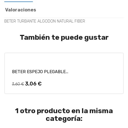
Valoraciones
BETER TURBANTE ALGODON NATURAL FIBER
También te puede gustar
AÑADIR A MI LISTA DE DESEOS
BETER ESPEJO PLEGABLE...
¡En Oferta!
-15%
3,06 €
Precio
Precio
3,60 €
regular
1 otro producto en la misma
categoría: